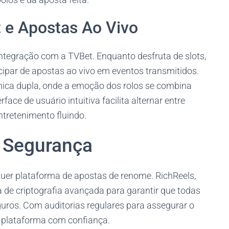
 e Apostas Ao Vivo
 integração com a TVBet. Enquanto desfruta de slots,
ipar de apostas ao vivo em eventos transmitidos.
ica dupla, onde a emoção dos rolos se combina
face de usuário intuitiva facilita alternar entre
tretenimento fluindo.
 Segurança
quer plataforma de apostas de renome. RichReels,
 de criptografia avançada para garantir que todas
uros. Com auditorias regulares para assegurar o
a plataforma com confiança.