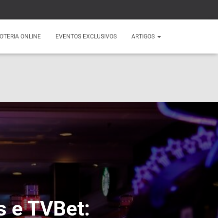
OTERIA ONLINE
EVENTOS EXCLUSIVOS
ARTIGOS
s e TVBet: