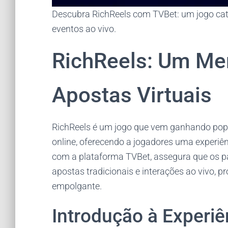
Descubra RichReels com TVBet: um jogo cat
eventos ao vivo.
RichReels: Um Me
Apostas Virtuais
RichReels é um jogo que vem ganhando popul
online, oferecendo a jogadores uma experiênc
com a plataforma TVBet, assegura que os p
apostas tradicionais e interações ao vivo, 
empolgante.
Introdução à Experiê