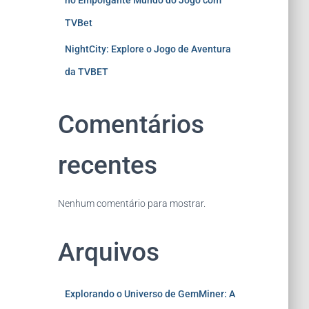
no Empolgante Mundo do Jogo com
TVBet
NightCity: Explore o Jogo de Aventura
da TVBET
Comentários
recentes
Nenhum comentário para mostrar.
Arquivos
Explorando o Universo de GemMiner: A