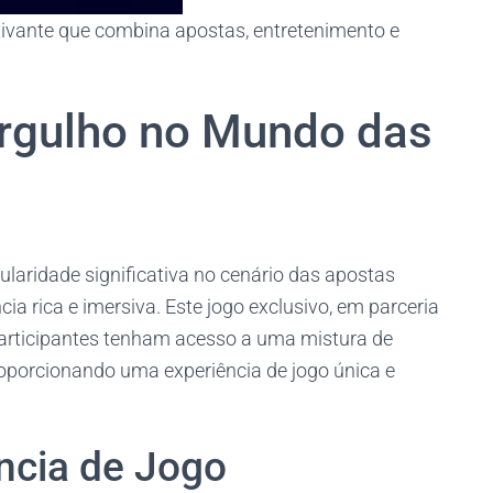
ivante que combina apostas, entretenimento e
rgulho no Mundo das
aridade significativa no cenário das apostas
ia rica e imersiva. Este jogo exclusivo, em parceria
articipantes tenham acesso a uma mistura de
proporcionando uma experiência de jogo única e
ncia de Jogo