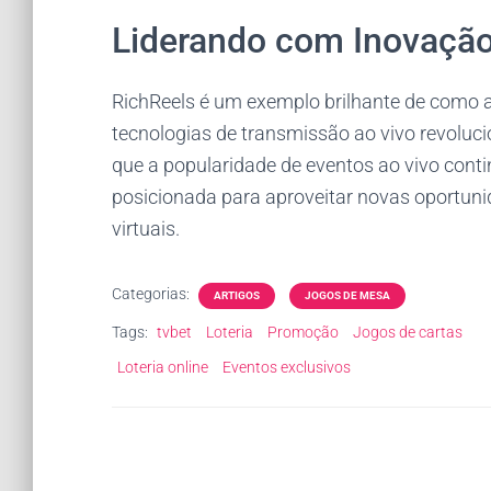
Liderando com Inovaçã
RichReels é um exemplo brilhante de como a
tecnologias de transmissão ao vivo revoluc
que a popularidade de eventos ao vivo conti
posicionada para aproveitar novas oportuni
virtuais.
Categorias:
ARTIGOS
JOGOS DE MESA
Tags:
tvbet
Loteria
Promoção
Jogos de cartas
Loteria online
Eventos exclusivos