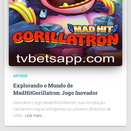
ARTIGOS
Explorando o Mundo de
MadHitGorillatron: Jogo Inovador
Descubra o jogo MadHitGorillatron, sua introdução
cativante e regras intrigantes no universo dinâmico de
tvbet.
Leia mais…