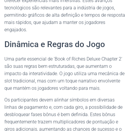
oferecer experiências mais imersivas. Estes avanços
tecnológicos são relevantes para a indústria de jogos,
permitindo gráficos de alta definição e tempos de resposta
mais rápidos, que ajudam a manter os jogadores
engajados.
Dinâmica e Regras do Jogo
Uma parte essencial de 'Book of Riches Deluxe Chapter 2'
são suas regras bem estruturadas, que aumentam o
impacto da interatividade. O jogo utiliza uma mecânica de
slot tradicional, mas com um toque narrativo envolvente
que mantém os jogadores voltando para mais.
Os participantes devem alinhar símbolos em diversas
linhas de pagamento e, com cada giro, a possibilidade de
desbloquear fases bônus é bem definida. Estes bônus
frequentemente trazem multiplicadores de pontuação e
giros adicionais, aumentando as chances de sucesso e o