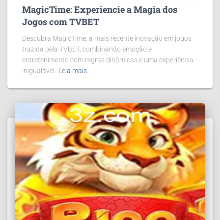
MagicTime: Experiencie a Magia dos
Jogos com TVBET
Descubra MagicTime, a mais recente inovação em jogos
trazida pela TVBET, combinando emoção e
entretenimento com regras dinâmicas e uma experiência
inigualável.
Leia mais…