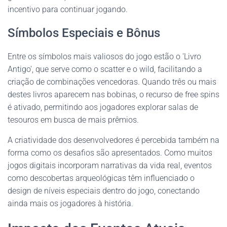
incentivo para continuar jogando.
Símbolos Especiais e Bônus
Entre os símbolos mais valiosos do jogo estão o 'Livro
Antigo', que serve como o scatter e o wild, facilitando a
criação de combinações vencedoras. Quando três ou mais
destes livros aparecem nas bobinas, o recurso de free spins
é ativado, permitindo aos jogadores explorar salas de
tesouros em busca de mais prêmios.
A criatividade dos desenvolvedores é percebida também na
forma como os desafios são apresentados. Como muitos
jogos digitais incorporam narrativas da vida real, eventos
como descobertas arqueológicas têm influenciado o
design de níveis especiais dentro do jogo, conectando
ainda mais os jogadores à história.