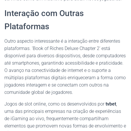
Interação com Outras
Plataformas
Outro aspecto interessante é a interação entre diferentes
plataformas. 'Book of Riches Deluxe Chapter 2' está
disponível para diversos dispositivos, desde computadores
até smartphones, garantindo acessibilidade e praticidade.
O avanço na conectividade de internet e o suporte a
múltiplas plataformas digitais enriqueceram a forma como
jogadores interagem e se conectam com outros na
comunidade global de jogadores.
Jogos de slot online, como os desenvolvidos por
tvbet
,
uma das principais empresas na criação de experiências
de iGaming ao vivo, frequentemente compartilham
elementos que promovem novas formas de envolvimento e