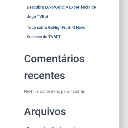
Descubra LuxorGold: A Experiência de
Jogo TVBet
Tudo sobre GoHighFruit: O Novo
Sucesso da TVBET
Comentários
recentes
Nenhum comentário para mostrar.
Arquivos