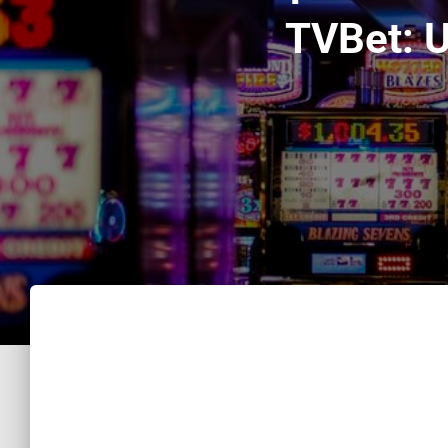
TVBet: U