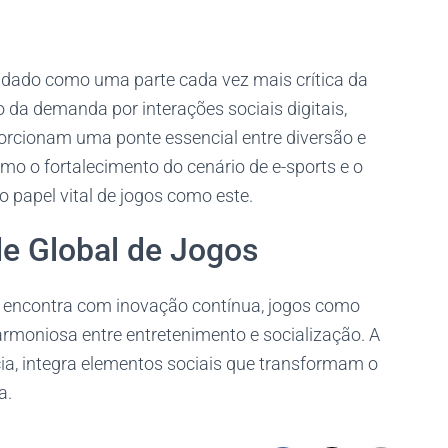
lidado como uma parte cada vez mais crítica da
 da demanda por interações sociais digitais,
cionam uma ponte essencial entre diversão e
omo o fortalecimento do cenário de e-sports e o
 papel vital de jogos como este.
e Global de Jogos
 encontra com inovação contínua, jogos como
moniosa entre entretenimento e socialização. A
a, integra elementos sociais que transformam o
a.