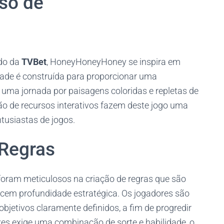
rso de
ado da
TVBet
, HoneyHoneyHoney se inspira em
idade é construída para proporcionar uma
a uma jornada por paisagens coloridas e repletas de
ção de recursos interativos fazem deste jogo uma
usiastas de jogos.
 Regras
ram meticulosos na criação de regras que são
cem profundidade estratégica. Os jogadores são
objetivos claramente definidos, a fim de progredir
zes exige uma combinação de sorte e habilidade, o