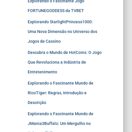
Explorando o Fascinante Jogo
FORTUNEGODDESS da TVBET
Explorando StarlightPrincess1000:
Uma Nova Dimensão no Universo dos
Jogos de Cassino
Descubra o Mundo de HotCoins: O Jogo
Que Revoluciona a Indústria de
Entretenimento
Explorando o Fascinante Mundo de
RicoTiger: Regras, Introdução e
Descrição
Explorando o Fascinante Mundo de
JMania3Buffalo: Um Mergulho no